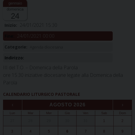
domenica
24
24/01/2021 15:30
Inizio:
24/01/2021 00:00
Fine:
Categorie:
Agenda diocesana
Indirizzo:
III del T.O. – Domenica della Parola
ore 15.30 iniziative diocesane legate alla Domenica della
Parola
CALENDARIO LITURGICO PASTORALE
‹
AGOSTO 2026
›
Lun
Mar
Mer
Gio
Ven
Sab
Dom
27
28
29
30
31
1
2
3
4
5
6
7
8
9