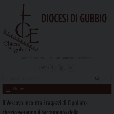
DIOCESI DI GUBBIO
sabato 8 Agosto 2026 /
San Domenico, sacerdote
Skip
Home
to
content
Il Vescovo incontra i ragazzi di Cipollato
che riceveranno il Sacramento della