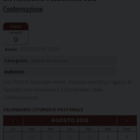
Confermazione
venerdì
9
09/03/2018 18:00
Inizio:
Categorie:
Agenda del vescovo
Indirizzo:
ore 18,00 in Episcopio mons. Vescovo incontra i ragazzi di
Cipollato che riceveranno il Sacramento della
Confermazione
CALENDARIO LITURGICO PASTORALE
‹
AGOSTO 2026
›
Lun
Mar
Mer
Gio
Ven
Sab
Dom
27
28
29
30
31
1
2