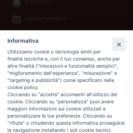
IL VESCOVO
AGENDA PASTORALE
Informativa
DOCUMENTI PASTORALI
Utilizziamo cookie o tecnologie simili per
finalità tecniche e, con il tuo consenso, anche per
ORARI MESSE
altre finalità ("interazioni e funzionalità semplici",
"miglioramento dell'esperienza", "misurazione" e
LITURGIA DELLE ORE
"targeting e pubblicità") come specificato nella
cookie policy.
Cliccando su "accetta" acconsenti all'utilizzo dei
GALLERIE FOTOGRAFICHE
cookie. Cliccando su "personalizza" puoi avere
maggiori informazioni sui cookie utilizzati e
personalizzare le tue preferenze. Cliccando su
GALLERIE VIDEO
"rifiuta" o chiudendo questa informativa proseguirai
la navigazione installando i soli cookie tecnici.