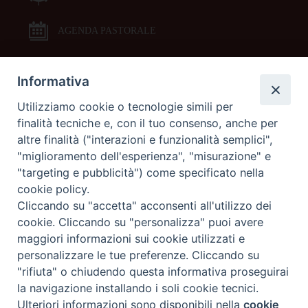
AGENDA PASTORALE
Informativa
DOCUMENTI PASTORALI
Utilizziamo cookie o tecnologie simili per
finalità tecniche e, con il tuo consenso, anche per
ORARI MESSE
altre finalità ("interazioni e funzionalità semplici",
"miglioramento dell'esperienza", "misurazione" e
LITURGIA DELLE ORE
"targeting e pubblicità") come specificato nella
cookie policy.
Cliccando su "accetta" acconsenti all'utilizzo dei
GALLERIE FOTOGRAFICHE
cookie. Cliccando su "personalizza" puoi avere
maggiori informazioni sui cookie utilizzati e
personalizzare le tue preferenze. Cliccando su
GALLERIE VIDEO
"rifiuta" o chiudendo questa informativa proseguirai
la navigazione installando i soli cookie tecnici.
Preferenze Cookie
Ulteriori informazioni sono disponibili nella
cookie