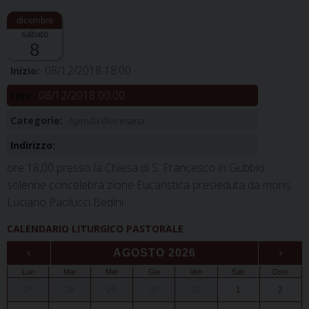
sabato
8
08/12/2018 18:00
Inizio:
08/12/2018 00:00
Fine:
Categorie:
Agenda diocesana
Indirizzo:
ore 18,00 presso la Chiesa di S. Francesco in Gubbio
solenne concelebra zione Eucaristica presieduta da mons.
Luciano Paolucci Bedini
CALENDARIO LITURGICO PASTORALE
‹
AGOSTO 2026
›
Lun
Mar
Mer
Gio
Ven
Sab
Dom
27
28
29
30
31
1
2