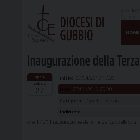
giovedì 6 
Signore
DIOCESI DI
Skip
GUBBIO
to
HOME
content
Inaugurazione della Terza
27/04/2019 17:30
Inizio:
sabato
27/04/2019 20:00
27
Fine:
Categorie:
Agenda diocesana
Indirizzo:
ore 17,30 Inaugurazione della Terza Cappelluccia