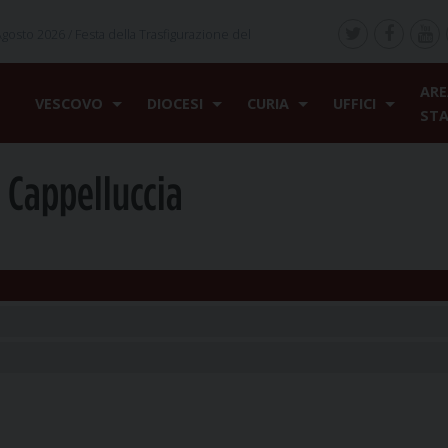
Agosto 2026 /
Festa della Trasfigurazione del
ARE
VESCOVO
DIOCESI
CURIA
UFFICI
ST
 Cappelluccia