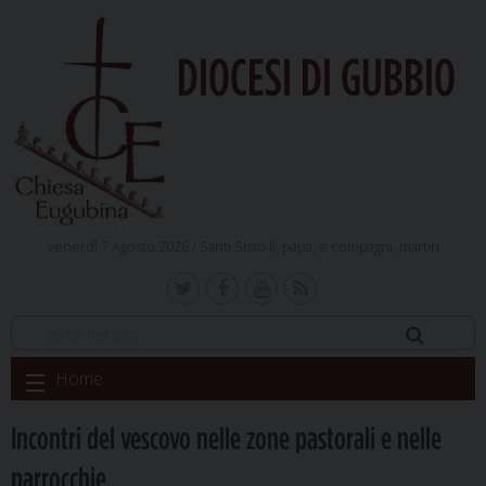
DIOCESI DI GUBBIO
venerdì 7 Agosto 2026 /
Santi Sisto II, papa, e compagni, martiri
Skip
Home
to
content
Incontri del vescovo nelle zone pastorali e nelle
parrocchie