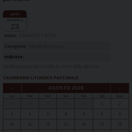
domenica
23
23/04/2017 00:00
Inizio:
Categorie:
Agenda del vescovo
Indirizzo:
Verifica pastorale in tutte le zone della diocesi
CALENDARIO LITURGICO PASTORALE
‹
AGOSTO 2026
›
Lun
Mar
Mer
Gio
Ven
Sab
Dom
27
28
29
30
31
1
2
3
4
5
6
7
8
9
10
11
12
13
14
15
16