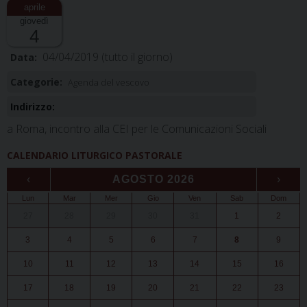
giovedì
4
04/04/2019
(tutto il giorno)
Data:
Categorie:
Agenda del vescovo
Indirizzo:
a Roma, incontro alla CEI per le Comunicazioni Sociali
CALENDARIO LITURGICO PASTORALE
‹
AGOSTO 2026
›
Lun
Mar
Mer
Gio
Ven
Sab
Dom
27
28
29
30
31
1
2
3
4
5
6
7
8
9
10
11
12
13
14
15
16
17
18
19
20
21
22
23