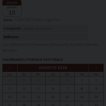
giovedì
10
10/01/2019
(tutto il giorno)
Data:
Categorie:
Agenda del vescovo
Indirizzo:
ore 9,30 presso il Seminario Diocesano, incontro mensile
del Clero
CALENDARIO LITURGICO PASTORALE
‹
AGOSTO 2026
›
Lun
Mar
Mer
Gio
Ven
Sab
Dom
27
28
29
30
31
1
2
3
4
5
6
7
8
9
10
11
12
13
14
15
16
17
18
19
20
21
22
23