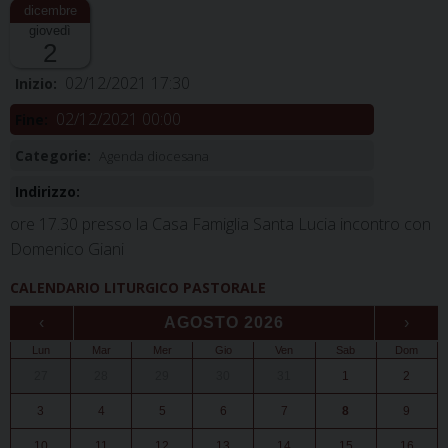
giovedì
2
02/12/2021 17:30
Inizio:
02/12/2021 00:00
Fine:
Categorie:
Agenda diocesana
Indirizzo:
ore 17.30 presso la Casa Famiglia Santa Lucia incontro con
Domenico Giani
CALENDARIO LITURGICO PASTORALE
‹
AGOSTO 2026
›
Lun
Mar
Mer
Gio
Ven
Sab
Dom
27
28
29
30
31
1
2
3
4
5
6
7
8
9
10
11
12
13
14
15
16