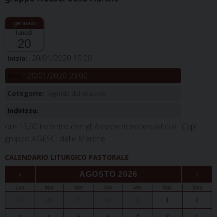
lunedì
20
20/01/2020 15:00
Inizio:
20/01/2020 23:00
Fine:
Categorie:
Agenda del vescovo
Indirizzo:
ore 15,00 incontro con gli Assistenti ecclesiastici e i Capi
gruppo AGESCI delle Marche
CALENDARIO LITURGICO PASTORALE
‹
AGOSTO 2026
›
Lun
Mar
Mer
Gio
Ven
Sab
Dom
27
28
29
30
31
1
2