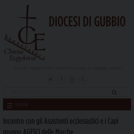
DIOCESI DI GUBBIO
venerdì 7 Agosto 2026 /
Santi Sisto II, papa, e compagni, martiri
Skip
Home
to
content
Incontro con gli Assistenti ecclesiastici e i Capi
gruppo AGESCI delle Marche