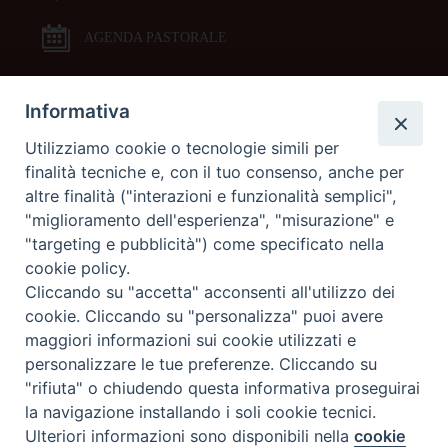
AGENDA PASTORALE
Informativa
DOCUMENTI PASTORALI
Utilizziamo cookie o tecnologie simili per
finalità tecniche e, con il tuo consenso, anche per
ORARI MESSE
altre finalità ("interazioni e funzionalità semplici",
"miglioramento dell'esperienza", "misurazione" e
LITURGIA DELLE ORE
"targeting e pubblicità") come specificato nella
cookie policy.
Cliccando su "accetta" acconsenti all'utilizzo dei
GALLERIE FOTOGRAFICHE
cookie. Cliccando su "personalizza" puoi avere
maggiori informazioni sui cookie utilizzati e
personalizzare le tue preferenze. Cliccando su
GALLERIE VIDEO
"rifiuta" o chiudendo questa informativa proseguirai
la navigazione installando i soli cookie tecnici.
Preferenze Cookie
Ulteriori informazioni sono disponibili nella
cookie