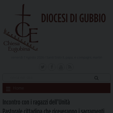
DIOCESI DI GUBBIO
venerdì 7 Agosto 2026 /
Santi Sisto II, papa, e compagni, martiri
Skip
Home
to
content
Incontro con i ragazzi dell’Unità
Pastorale cittadina che riceveranno i sacramenti