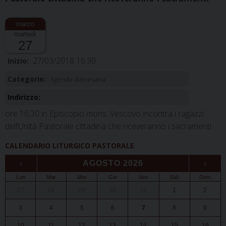
martedì
27
27/03/2018 16:30
Inizio:
Categorie:
Agenda diocesana
Indirizzo:
ore 16,30 in Episcopio mons. Vescovo incontra i ragazzi
dell’Unità Pastorale cittadina che riceveranno i sacramenti
CALENDARIO LITURGICO PASTORALE
‹
AGOSTO 2026
›
Lun
Mar
Mer
Gio
Ven
Sab
Dom
27
28
29
30
31
1
2
3
4
5
6
7
8
9
10
11
12
13
14
15
16