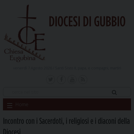
DIOCESI DI GUBBIO
venerdì 7 Agosto 2026 /
Santi Sisto II, papa, e compagni, martiri
Skip
Home
to
content
Incontro con i Sacerdoti, i religiosi e i diaconi della
Diocesi