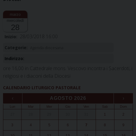
mercoledì
28
28/03/2018 16:00
Inizio:
Categorie:
Agenda diocesana
Indirizzo:
ore 16,00 in Cattedrale mons. Vescovo incontra i Sacerdoti, i
religiosi e i diaconi della Diocesi
CALENDARIO LITURGICO PASTORALE
‹
AGOSTO 2026
›
Lun
Mar
Mer
Gio
Ven
Sab
Dom
27
28
29
30
31
1
2
3
4
5
6
7
8
9
10
11
12
13
14
15
16