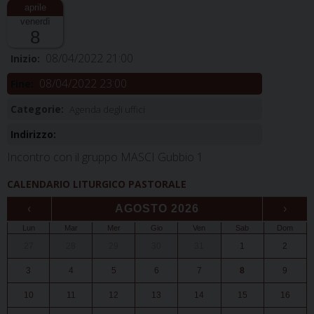
venerdì
8
08/04/2022 21:00
Inizio:
08/04/2022 23:00
Fine:
Categorie:
Agenda degli uffici
Indirizzo:
Incontro con il gruppo MASCI Gubbio 1
CALENDARIO LITURGICO PASTORALE
‹
AGOSTO 2026
›
Lun
Mar
Mer
Gio
Ven
Sab
Dom
27
28
29
30
31
1
2
3
4
5
6
7
8
9
10
11
12
13
14
15
16