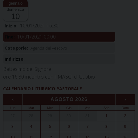
domenica
10
10/01/2021 16:30
Inizio:
10/01/2021 00:00
Fine:
Categorie:
Agenda del vescovo
Indirizzo:
Battesimo del Signore
ore 16.30 incontro con il MASCI di Gubbio
CALENDARIO LITURGICO PASTORALE
‹
AGOSTO 2026
›
Lun
Mar
Mer
Gio
Ven
Sab
Dom
27
28
29
30
31
1
2
3
4
5
6
7
8
9
10
11
12
13
14
15
16