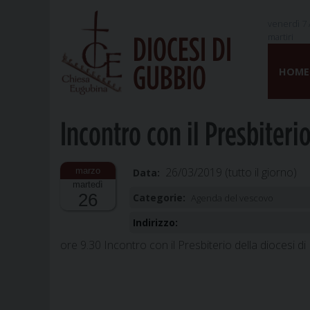
venerdì 7 
martiri
DIOCESI DI
Skip
GUBBIO
to
HOME
content
Incontro con il Presbiteri
26/03/2019
(tutto il giorno)
Data:
martedì
26
Categorie:
Agenda del vescovo
Indirizzo:
ore 9.30 Incontro con il Presbiterio della diocesi d