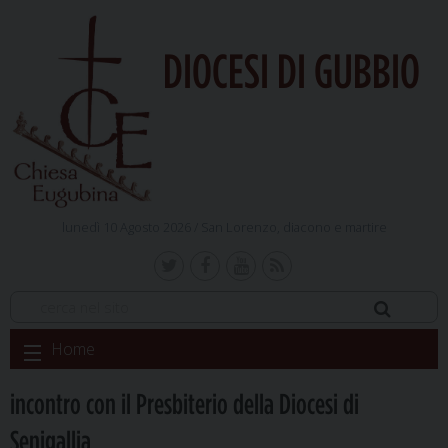
DIOCESI DI GUBBIO
lunedì 10 Agosto 2026 /
San Lorenzo, diacono e martire
Skip
Home
to
content
incontro con il Presbiterio della Diocesi di
Senigallia