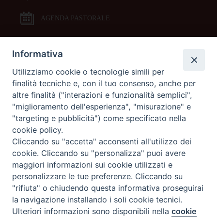
AGENDA PASTORALE
Informativa
DOCUMENTI PASTORALI
Utilizziamo cookie o tecnologie simili per
finalità tecniche e, con il tuo consenso, anche per
ORARI MESSE
altre finalità ("interazioni e funzionalità semplici",
"miglioramento dell'esperienza", "misurazione" e
LITURGIA DELLE ORE
"targeting e pubblicità") come specificato nella
cookie policy.
Cliccando su "accetta" acconsenti all'utilizzo dei
GALLERIE FOTOGRAFICHE
cookie. Cliccando su "personalizza" puoi avere
maggiori informazioni sui cookie utilizzati e
personalizzare le tue preferenze. Cliccando su
GALLERIE VIDEO
"rifiuta" o chiudendo questa informativa proseguirai
la navigazione installando i soli cookie tecnici.
Preferenze Cookie
Ulteriori informazioni sono disponibili nella
cookie