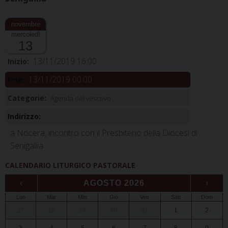
mercoledì
13
13/11/2019 16:00
Inizio:
13/11/2019 00:00
Fine:
Categorie:
Agenda del vescovo
Indirizzo:
a Nocera, incontro con il Presbiterio della Diocesi di
Senigallia
CALENDARIO LITURGICO PASTORALE
‹
AGOSTO 2026
›
Lun
Mar
Mer
Gio
Ven
Sab
Dom
27
28
29
30
31
1
2