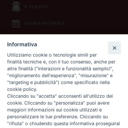
IL VESCOVO
AGENDA PASTORALE
Informativa
DOCUMENTI PASTORALI
Utilizziamo cookie o tecnologie simili per
finalità tecniche e, con il tuo consenso, anche per
ORARI MESSE
altre finalità ("interazioni e funzionalità semplici",
"miglioramento dell'esperienza", "misurazione" e
LITURGIA DELLE ORE
"targeting e pubblicità") come specificato nella
cookie policy.
Cliccando su "accetta" acconsenti all'utilizzo dei
GALLERIE FOTOGRAFICHE
cookie. Cliccando su "personalizza" puoi avere
maggiori informazioni sui cookie utilizzati e
personalizzare le tue preferenze. Cliccando su
GALLERIE VIDEO
"rifiuta" o chiudendo questa informativa proseguirai