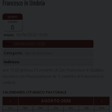
Francesco in Umbria
sabato
6
06/06/2020 10:00
Inizio:
06/06/2020 13:00
Fine:
Categorie:
Agenda diocesana
Indirizzo:
ore 10.00 presso il Convento di San Francesco in Gubbio,
incontro con l’Associazione de “I cammini di Francesco in
Umbria
CALENDARIO LITURGICO PASTORALE
‹
AGOSTO 2026
›
Lun
Mar
Mer
Gio
Ven
Sab
Dom