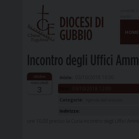
venerdì 7 
martiri
DIOCESI DI
Skip
GUBBIO
to
HOME
content
Incontro degli Uffici Ammi
03/10/2018 10:00
Inizio:
mercoledì
03/10/2018 12:00
3
Fine:
Categorie:
Agenda del vescovo
Indirizzo:
ore 10,00 presso la Curia incontro degli Uffici Ammin