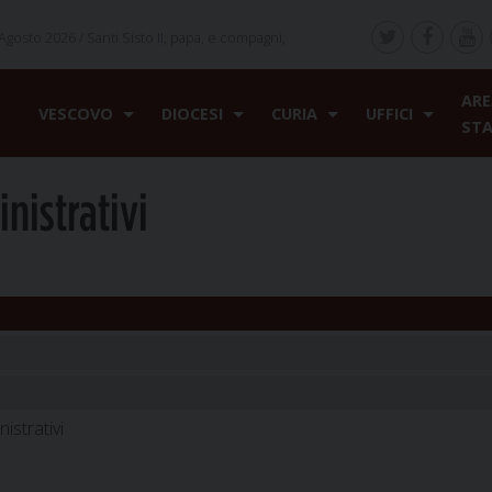
Agosto 2026 /
Santi Sisto II, papa, e compagni,
ARE
VESCOVO
DIOCESI
CURIA
UFFICI
ST
nistrativi
istrativi