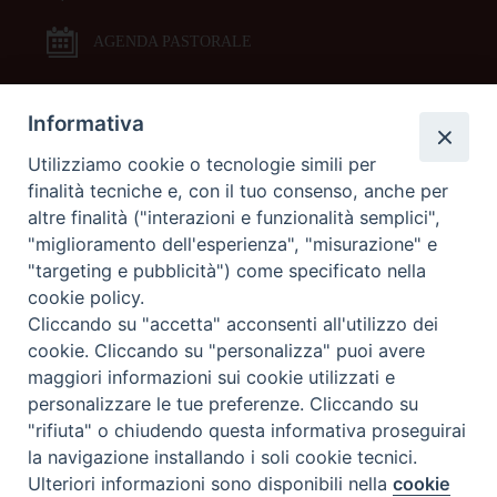
AGENDA PASTORALE
Informativa
DOCUMENTI PASTORALI
Utilizziamo cookie o tecnologie simili per
finalità tecniche e, con il tuo consenso, anche per
ORARI MESSE
altre finalità ("interazioni e funzionalità semplici",
"miglioramento dell'esperienza", "misurazione" e
LITURGIA DELLE ORE
"targeting e pubblicità") come specificato nella
cookie policy.
Cliccando su "accetta" acconsenti all'utilizzo dei
GALLERIE FOTOGRAFICHE
cookie. Cliccando su "personalizza" puoi avere
maggiori informazioni sui cookie utilizzati e
personalizzare le tue preferenze. Cliccando su
GALLERIE VIDEO
"rifiuta" o chiudendo questa informativa proseguirai
la navigazione installando i soli cookie tecnici.
Preferenze Cookie
Ulteriori informazioni sono disponibili nella
cookie