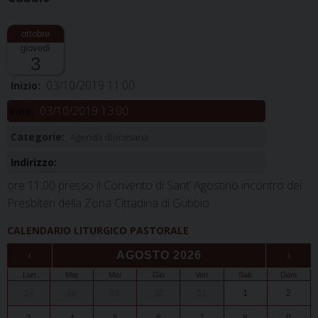
giovedì
3
03/10/2019 11:00
Inizio:
03/10/2019 13:00
Fine:
Categorie:
Agenda diocesana
Indirizzo:
ore 11.00 presso il Convento di Sant’ Agostino incontro dei
Presbiteri della Zona Cittadina di Gubbio
CALENDARIO LITURGICO PASTORALE
‹
AGOSTO 2026
›
Lun
Mar
Mer
Gio
Ven
Sab
Dom
27
28
29
30
31
1
2