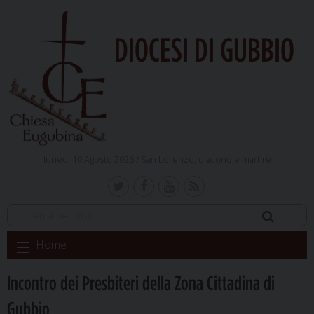
DIOCESI DI GUBBIO
lunedì 10 Agosto 2026 /
San Lorenzo, diacono e martire
Skip
Home
to
content
Incontro dei Presbiteri della Zona Cittadina di
Gubbio