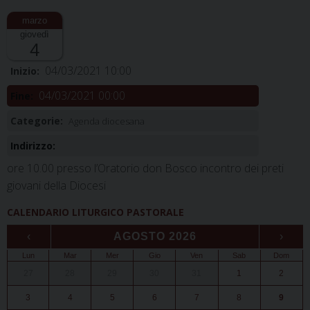
giovedì
4
04/03/2021 10:00
Inizio:
04/03/2021 00:00
Fine:
Categorie:
Agenda diocesana
Indirizzo:
ore 10.00 presso l’Oratorio don Bosco incontro dei preti
giovani della Diocesi
CALENDARIO LITURGICO PASTORALE
‹
AGOSTO 2026
›
Lun
Mar
Mer
Gio
Ven
Sab
Dom
27
28
29
30
31
1
2
3
4
5
6
7
8
9