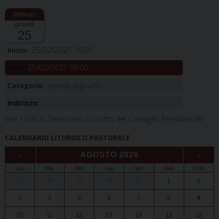
giovedì
25
25/02/2021 10:00
Inizio:
25/02/2021 00:00
Fine:
Categorie:
Agenda degli uffici
Indirizzo:
ore 10.00 in Seminario incontro del Consiglio Presbiterale
CALENDARIO LITURGICO PASTORALE
‹
AGOSTO 2026
›
Lun
Mar
Mer
Gio
Ven
Sab
Dom
27
28
29
30
31
1
2
3
4
5
6
7
8
9
10
11
12
13
14
15
16