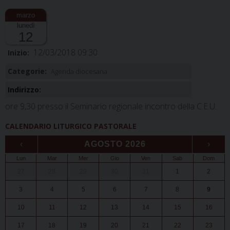
lunedì
12
12/03/2018 09:30
Inizio:
Categorie:
Agenda diocesana
Indirizzo:
ore 9,30 presso il Seminario regionale incontro della C.E.U.
CALENDARIO LITURGICO PASTORALE
‹
AGOSTO 2026
›
Lun
Mar
Mer
Gio
Ven
Sab
Dom
27
28
29
30
31
1
2
3
4
5
6
7
8
9
10
11
12
13
14
15
16
17
18
19
20
21
22
23