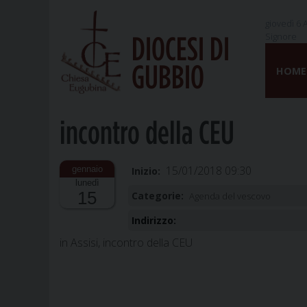
giovedì 6 
Signore
DIOCESI DI
Skip
GUBBIO
to
HOME
content
incontro della CEU
15/01/2018 09:30
Inizio:
lunedì
15
Categorie:
Agenda del vescovo
Indirizzo:
in Assisi, incontro della CEU