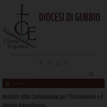
DIOCESI DI GUBBIO
venerdì 7 Agosto 2026 /
Santi Sisto II, papa, e compagni, martiri
Skip
Home
to
content
Incontro della Commissione per l’Ecumenismo e il
dialogo interreligioso