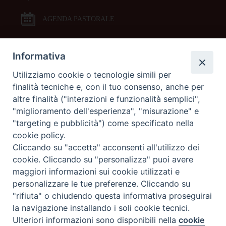
AGENDA PASTORALE
Informativa
DOCUMENTI PASTORALI
Utilizziamo cookie o tecnologie simili per
finalità tecniche e, con il tuo consenso, anche per
ORARI MESSE
altre finalità ("interazioni e funzionalità semplici",
"miglioramento dell'esperienza", "misurazione" e
LITURGIA DELLE ORE
"targeting e pubblicità") come specificato nella
cookie policy.
Cliccando su "accetta" acconsenti all'utilizzo dei
GALLERIE FOTOGRAFICHE
cookie. Cliccando su "personalizza" puoi avere
maggiori informazioni sui cookie utilizzati e
personalizzare le tue preferenze. Cliccando su
GALLERIE VIDEO
"rifiuta" o chiudendo questa informativa proseguirai
la navigazione installando i soli cookie tecnici.
Preferenze Cookie
Ulteriori informazioni sono disponibili nella
cookie