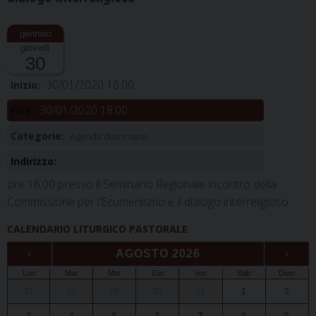
giovedì
30
30/01/2020 16:00
Inizio:
30/01/2020 18:00
Fine:
Categorie:
Agenda diocesana
Indirizzo:
ore 16.00 presso il Seminario Regionale incontro della
Commissione per l’Ecumenismo e il dialogo interreligioso
CALENDARIO LITURGICO PASTORALE
‹
AGOSTO 2026
›
Lun
Mar
Mer
Gio
Ven
Sab
Dom
27
28
29
30
31
1
2