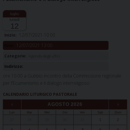
lunedì
12
12/07/2021 10:00
Inizio:
12/07/2021 13:00
Fine:
Categorie:
Agenda degli uffici
Indirizzo:
ore 10.00 a Gubbio incontro della Commissione regionale
per l’Ecumenismo e il dialogo interreligioso
CALENDARIO LITURGICO PASTORALE
‹
AGOSTO 2026
›
Lun
Mar
Mer
Gio
Ven
Sab
Dom
27
28
29
30
31
1
2