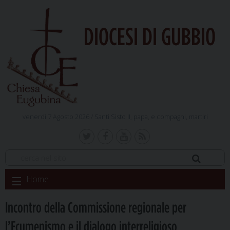
DIOCESI DI GUBBIO
venerdì 7 Agosto 2026 /
Santi Sisto II, papa, e compagni, martiri
Skip
Home
to
content
Incontro della Commissione regionale per
l’Ecumenismo e il dialogo interreligioso