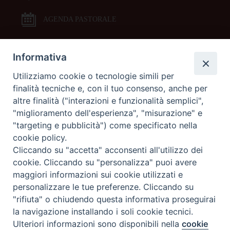
AGENDA PASTORALE
Informativa
DOCUMENTI PASTORALI
Utilizziamo cookie o tecnologie simili per
finalità tecniche e, con il tuo consenso, anche per
ORARI MESSE
altre finalità ("interazioni e funzionalità semplici",
"miglioramento dell'esperienza", "misurazione" e
LITURGIA DELLE ORE
"targeting e pubblicità") come specificato nella
cookie policy.
Cliccando su "accetta" acconsenti all'utilizzo dei
GALLERIE FOTOGRAFICHE
cookie. Cliccando su "personalizza" puoi avere
maggiori informazioni sui cookie utilizzati e
personalizzare le tue preferenze. Cliccando su
GALLERIE VIDEO
"rifiuta" o chiudendo questa informativa proseguirai
la navigazione installando i soli cookie tecnici.
Preferenze Cookie
Ulteriori informazioni sono disponibili nella
cookie