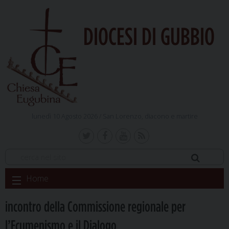
DIOCESI DI GUBBIO
lunedì 10 Agosto 2026 /
San Lorenzo, diacono e martire
Skip
Home
to
content
incontro della Commissione regionale per
l’Ecumenismo e il Dialogo