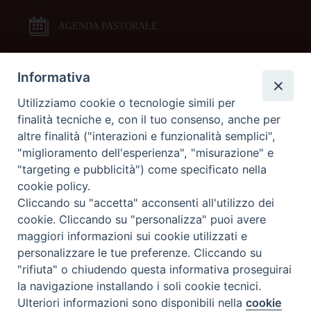
AGENDA PASTORALE
Informativa
DOCUMENTI PASTORALI
Utilizziamo cookie o tecnologie simili per
finalità tecniche e, con il tuo consenso, anche per
ORARI MESSE
altre finalità ("interazioni e funzionalità semplici",
"miglioramento dell'esperienza", "misurazione" e
LITURGIA DELLE ORE
"targeting e pubblicità") come specificato nella
cookie policy.
Cliccando su "accetta" acconsenti all'utilizzo dei
GALLERIE FOTOGRAFICHE
cookie. Cliccando su "personalizza" puoi avere
maggiori informazioni sui cookie utilizzati e
personalizzare le tue preferenze. Cliccando su
GALLERIE VIDEO
"rifiuta" o chiudendo questa informativa proseguirai
la navigazione installando i soli cookie tecnici.
Preferenze Cookie
Ulteriori informazioni sono disponibili nella
cookie