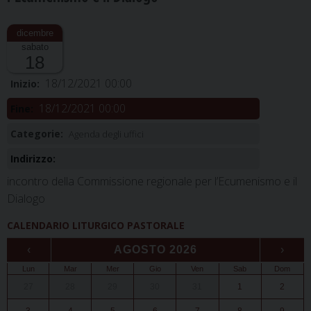
sabato
18
18/12/2021 00:00
Inizio:
18/12/2021 00:00
Fine:
Categorie:
Agenda degli uffici
Indirizzo:
incontro della Commissione regionale per l’Ecumenismo e il
Dialogo
CALENDARIO LITURGICO PASTORALE
‹
AGOSTO 2026
›
Lun
Mar
Mer
Gio
Ven
Sab
Dom
27
28
29
30
31
1
2