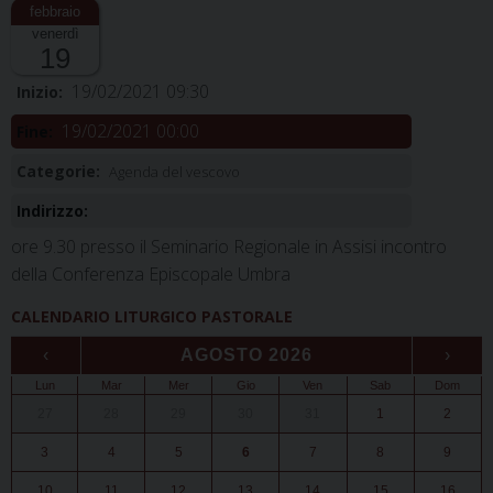
venerdì
19
19/02/2021 09:30
Inizio:
19/02/2021 00:00
Fine:
Categorie:
Agenda del vescovo
Indirizzo:
ore 9.30 presso il Seminario Regionale in Assisi incontro
della Conferenza Episcopale Umbra
CALENDARIO LITURGICO PASTORALE
‹
AGOSTO 2026
›
Lun
Mar
Mer
Gio
Ven
Sab
Dom
27
28
29
30
31
1
2
3
4
5
6
7
8
9
10
11
12
13
14
15
16