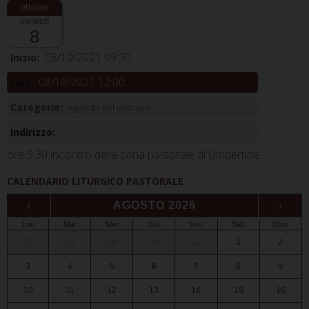
venerdì
8
08/10/2021 09:30
Inizio:
08/10/2021 12:00
Fine:
Categorie:
Agenda del vescovo
Indirizzo:
ore 9.30 incontro della zona pastorale di Umbertide
CALENDARIO LITURGICO PASTORALE
‹
AGOSTO 2026
›
Lun
Mar
Mer
Gio
Ven
Sab
Dom
27
28
29
30
31
1
2
3
4
5
6
7
8
9
10
11
12
13
14
15
16