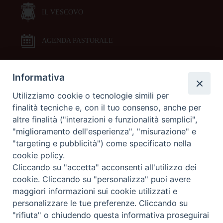
IL VESCOVO
AGENDA PASTORALE
Informativa
DOCUMENTI PASTORALI
Utilizziamo cookie o tecnologie simili per
finalità tecniche e, con il tuo consenso, anche per
ORARI MESSE
altre finalità ("interazioni e funzionalità semplici",
"miglioramento dell'esperienza", "misurazione" e
LITURGIA DELLE ORE
"targeting e pubblicità") come specificato nella
cookie policy.
Cliccando su "accetta" acconsenti all'utilizzo dei
GALLERIE FOTOGRAFICHE
cookie. Cliccando su "personalizza" puoi avere
maggiori informazioni sui cookie utilizzati e
personalizzare le tue preferenze. Cliccando su
GALLERIE VIDEO
"rifiuta" o chiudendo questa informativa proseguirai