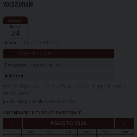
vocazionale
lunedì
24
24/02/2020 19:00
Inizio:
24/02/2020 20:00
Fine:
Categorie:
Agenda degli uffici
Indirizzo:
ore 19.00 presso il Centro Pastorale San Filippo incontro
dell’equipe di
pastorale giovanile e vocazionale
CALENDARIO LITURGICO PASTORALE
‹
AGOSTO 2026
›
Lun
Mar
Mer
Gio
Ven
Sab
Dom