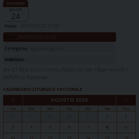
giovedì
24
24/09/2020 21:00
Inizio:
24/09/2020 22:00
Fine:
Categorie:
Agenda degli uffici
Indirizzo:
ore 21.00 presso il Centro Pastorale San Filippo incontro
dell’Ufficio Pastorale
CALENDARIO LITURGICO PASTORALE
‹
AGOSTO 2026
›
Lun
Mar
Mer
Gio
Ven
Sab
Dom
27
28
29
30
31
1
2
3
4
5
6
7
8
9
10
11
12
13
14
15
16