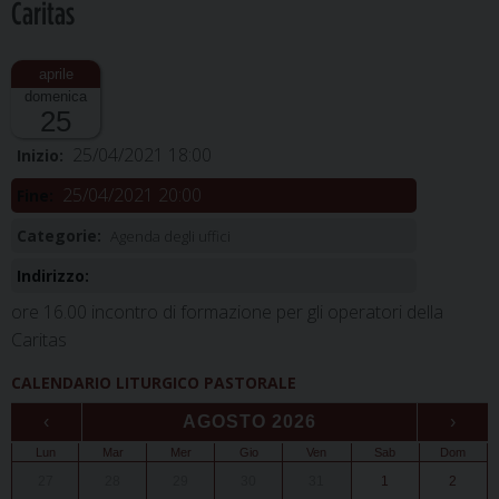
Caritas
domenica
25
25/04/2021 18:00
Inizio:
25/04/2021 20:00
Fine:
Categorie:
Agenda degli uffici
Indirizzo:
ore 16.00 incontro di formazione per gli operatori della
Caritas
CALENDARIO LITURGICO PASTORALE
‹
AGOSTO 2026
›
Lun
Mar
Mer
Gio
Ven
Sab
Dom
27
28
29
30
31
1
2