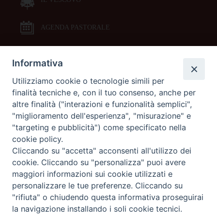
AGENDA PASTORALE
Informativa
DOCUMENTI PASTORALI
Utilizziamo cookie o tecnologie simili per
finalità tecniche e, con il tuo consenso, anche per
ORARI MESSE
altre finalità ("interazioni e funzionalità semplici",
"miglioramento dell'esperienza", "misurazione" e
LITURGIA DELLE ORE
"targeting e pubblicità") come specificato nella
cookie policy.
Cliccando su "accetta" acconsenti all'utilizzo dei
GALLERIE FOTOGRAFICHE
cookie. Cliccando su "personalizza" puoi avere
maggiori informazioni sui cookie utilizzati e
personalizzare le tue preferenze. Cliccando su
GALLERIE VIDEO
"rifiuta" o chiudendo questa informativa proseguirai
la navigazione installando i soli cookie tecnici.