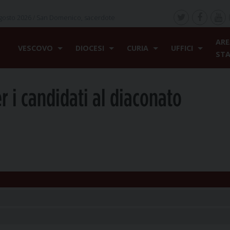
gosto 2026 /
San Domenico, sacerdote
ARE
VESCOVO
DIOCESI
CURIA
UFFICI
ST
r i candidati al diaconato