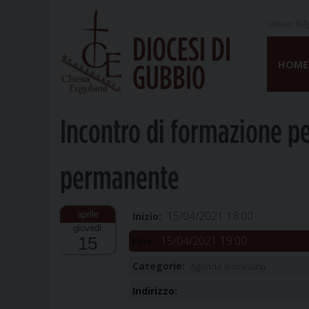
sabato 8 A
DIOCESI DI
Skip
to
HOME
GUBBIO
content
Incontro di formazione pe
permanente
15/04/2021 18:00
Inizio:
giovedì
15/04/2021 19:00
15
Fine:
Categorie:
Agenda diocesana
Indirizzo: