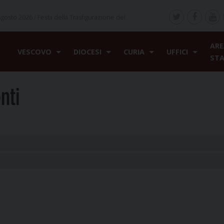
Agosto 2026 /
Festa della Trasfigurazione del
ARE
VESCOVO
DIOCESI
CURIA
UFFICI
ST
nti