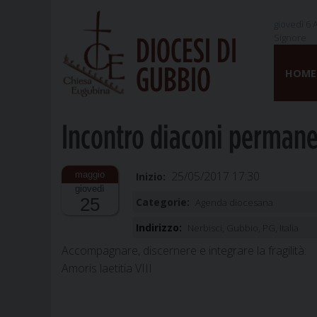
giovedì 6 
Signore
DIOCESI DI
Skip
GUBBIO
to
HOME
content
Incontro diaconi permane
25/05/2017 17:30
Inizio:
giovedì
25
Categorie:
Agenda diocesana
Indirizzo:
Nerbisci, Gubbio, PG, Italia
Accompagnare, discernere e integrare la fragilità:
Amoris laetitia VIII