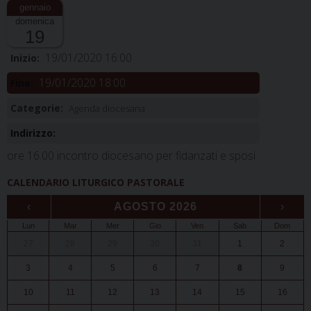
domenica
19
19/01/2020 16:00
Inizio:
19/01/2020 18:00
Fine:
Categorie:
Agenda diocesana
Indirizzo:
ore 16.00 incontro diocesano per fidanzati e sposi
CALENDARIO LITURGICO PASTORALE
‹
AGOSTO 2026
›
Lun
Mar
Mer
Gio
Ven
Sab
Dom
27
28
29
30
31
1
2
3
4
5
6
7
8
9
10
11
12
13
14
15
16