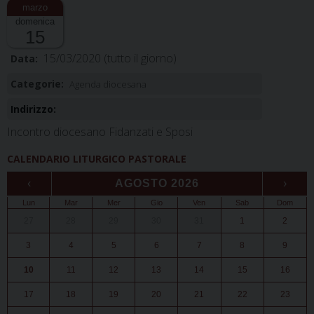
domenica
15
15/03/2020
(tutto il giorno)
Data:
Categorie:
Agenda diocesana
Indirizzo:
Incontro diocesano Fidanzati e Sposi
CALENDARIO LITURGICO PASTORALE
‹
AGOSTO 2026
›
Lun
Mar
Mer
Gio
Ven
Sab
Dom
27
28
29
30
31
1
2
3
4
5
6
7
8
9
10
11
12
13
14
15
16
17
18
19
20
21
22
23