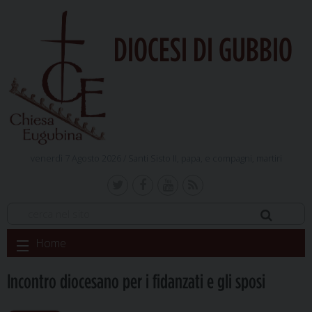
DIOCESI DI GUBBIO
venerdì 7 Agosto 2026 /
Santi Sisto II, papa, e compagni, martiri
Skip
Home
to
content
Incontro diocesano per i fidanzati e gli sposi