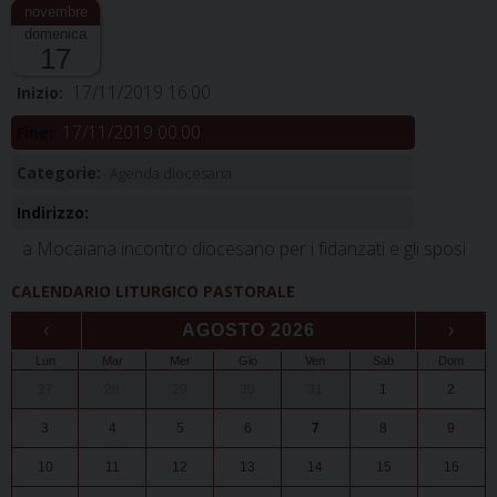
domenica
17
17/11/2019 16:00
Inizio:
17/11/2019 00:00
Fine:
Categorie:
Agenda diocesana
Indirizzo:
a Mocaiana incontro diocesano per i fidanzati e gli sposi
CALENDARIO LITURGICO PASTORALE
‹
AGOSTO 2026
›
Lun
Mar
Mer
Gio
Ven
Sab
Dom
27
28
29
30
31
1
2
3
4
5
6
7
8
9
10
11
12
13
14
15
16