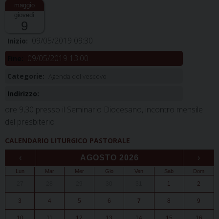
giovedì
9
09/05/2019 09:30
Inizio:
09/05/2019 13:00
Fine:
Categorie:
Agenda del vescovo
Indirizzo:
ore 9,30 presso il Seminario Diocesano, incontro mensile
del presbiterio
CALENDARIO LITURGICO PASTORALE
‹
AGOSTO 2026
›
Lun
Mar
Mer
Gio
Ven
Sab
Dom
27
28
29
30
31
1
2
3
4
5
6
7
8
9
10
11
12
13
14
15
16