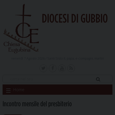
DIOCESI DI GUBBIO
venerdì 7 Agosto 2026 /
Santi Sisto II, papa, e compagni, martiri
Skip
Home
to
content
Incontro mensile del presbiterio