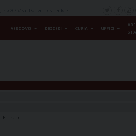
gosto 2026 /
San Domenico, sacerdote
ARE
VESCOVO
DIOCESI
CURIA
UFFICI
ST
l Presbiterio