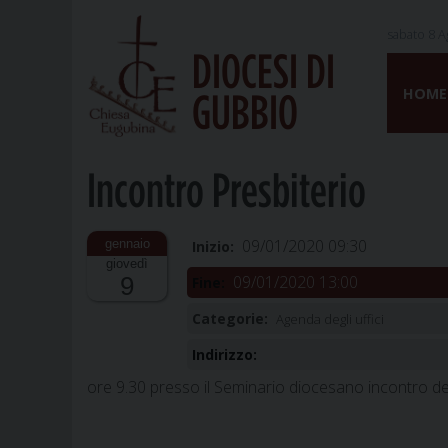
sabato 8 A
DIOCESI DI
Skip
to
HOME
GUBBIO
content
Incontro Presbiterio
09/01/2020 09:30
Inizio:
giovedì
09/01/2020 13:00
9
Fine:
Categorie:
Agenda degli uffici
Indirizzo:
ore 9.30 presso il Seminario diocesano incontro de