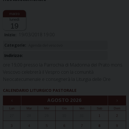
lunedì
19
19/03/2018 19:00
Inizio:
Categorie:
Agenda del vescovo
Indirizzo:
ore 19,00 presso la Parrochia di Madonna del Prato mons.
Vescovo celebrerà il Vespro con la comunità
Neocatecumenale e consegnerà la Liturgia delle Ore
CALENDARIO LITURGICO PASTORALE
‹
AGOSTO 2026
›
Lun
Mar
Mer
Gio
Ven
Sab
Dom
27
28
29
30
31
1
2
3
4
5
6
7
8
9