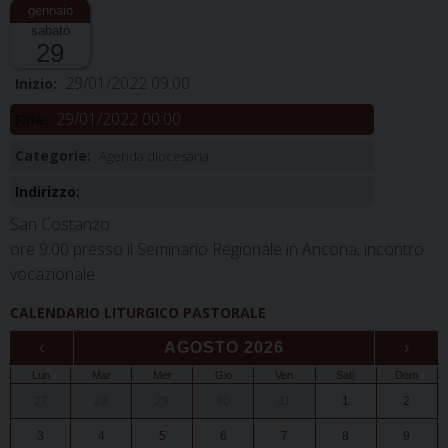
sabato
29
29/01/2022 09:00
Inizio:
29/01/2022 00:00
Fine:
Categorie:
Agenda diocesana
Indirizzo:
San Costanzo
ore 9.00 presso il Seminario Regionale in Ancona, incontro
vocazionale
CALENDARIO LITURGICO PASTORALE
‹
AGOSTO 2026
›
Lun
Mar
Mer
Gio
Ven
Sab
Dom
27
28
29
30
31
1
2
3
4
5
6
7
8
9