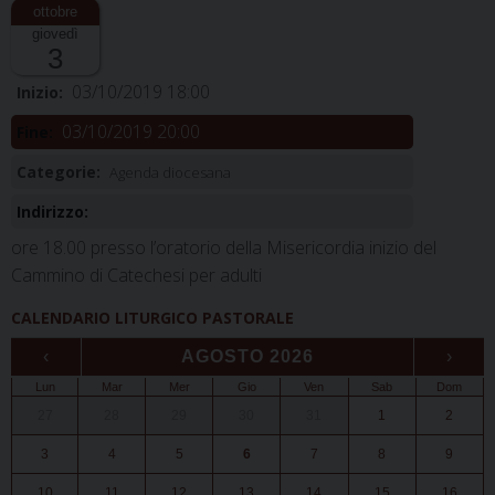
giovedì
3
03/10/2019 18:00
Inizio:
03/10/2019 20:00
Fine:
Categorie:
Agenda diocesana
Indirizzo:
ore 18.00 presso l’oratorio della Misericordia inizio del
Cammino di Catechesi per adulti
CALENDARIO LITURGICO PASTORALE
‹
AGOSTO 2026
›
Lun
Mar
Mer
Gio
Ven
Sab
Dom
27
28
29
30
31
1
2
3
4
5
6
7
8
9
10
11
12
13
14
15
16