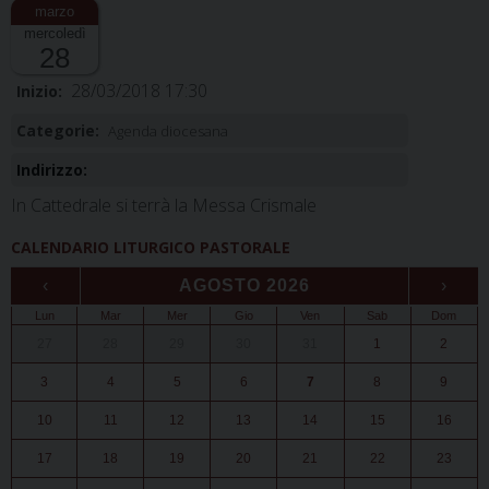
mercoledì
28
28/03/2018 17:30
Inizio:
Categorie:
Agenda diocesana
Indirizzo:
In Cattedrale si terrà la Messa Crismale
CALENDARIO LITURGICO PASTORALE
‹
AGOSTO 2026
›
Lun
Mar
Mer
Gio
Ven
Sab
Dom
27
28
29
30
31
1
2
3
4
5
6
7
8
9
10
11
12
13
14
15
16
17
18
19
20
21
22
23