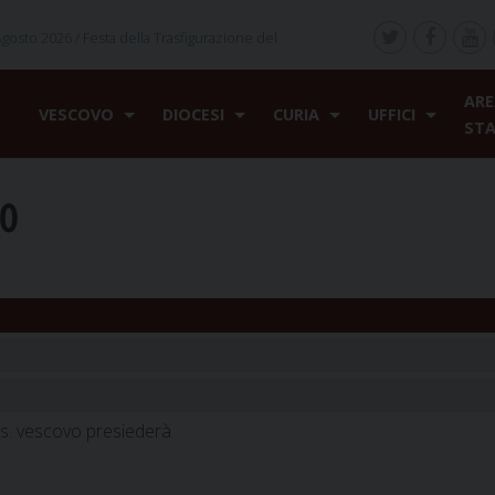
Agosto 2026 /
Festa della Trasfigurazione del
ARE
VESCOVO
DIOCESI
CURIA
UFFICI
ST
mo
s. vescovo presiederà