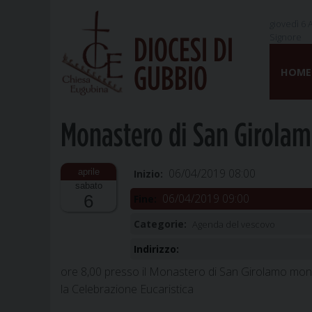
giovedì 6 
Signore
DIOCESI DI
Skip
GUBBIO
to
HOME
content
Monastero di San Girola
06/04/2019 08:00
Inizio:
sabato
06/04/2019 09:00
6
Fine:
Categorie:
Agenda del vescovo
Indirizzo:
ore 8,00 presso il Monastero di San Girolamo mon
la Celebrazione Eucaristica