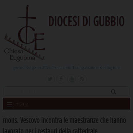
DIOCESI DI GUBBIO
giovedì 6 Agosto 2026 /
Festa della Trasfigurazione del Signore
Skip
Home
to
content
mons. Vescovo incontra le maestranze che hanno
lavorato per i restauri della cattedrale