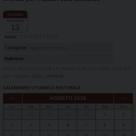
mercoledì
13
13/12/2017 10:00
Inizio:
Categorie:
Agenda del vescovo
Indirizzo:
mons. Vescovo incontra le maestranze che hanno lavorato
per i restauri della cattedrale
CALENDARIO LITURGICO PASTORALE
‹
AGOSTO 2026
›
Lun
Mar
Mer
Gio
Ven
Sab
Dom
27
28
29
30
31
1
2
3
4
5
6
7
8
9
10
11
12
13
14
15
16