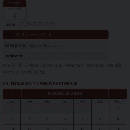
venerdì
7
07/05/2021 21:00
Inizio:
11/05/2021 00:00
Fine:
Categorie:
Agenda diocesana
Indirizzo:
ore 21.00, Chiesa Cettedrale, Novena in preparazione alla
Festa di Sant’Ubaldo
CALENDARIO LITURGICO PASTORALE
‹
AGOSTO 2026
›
Lun
Mar
Mer
Gio
Ven
Sab
Dom
27
28
29
30
31
1
2
3
4
5
6
7
8
9
10
11
12
13
14
15
16