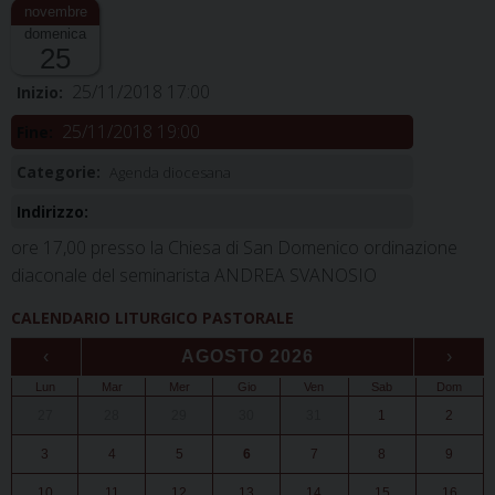
domenica
25
25/11/2018 17:00
Inizio:
25/11/2018 19:00
Fine:
Categorie:
Agenda diocesana
Indirizzo:
ore 17,00 presso la Chiesa di San Domenico ordinazione
diaconale del seminarista ANDREA SVANOSIO
CALENDARIO LITURGICO PASTORALE
‹
AGOSTO 2026
›
Lun
Mar
Mer
Gio
Ven
Sab
Dom
27
28
29
30
31
1
2
3
4
5
6
7
8
9
10
11
12
13
14
15
16