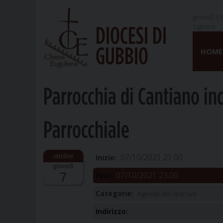
giovedì 6 
Signore
DIOCESI DI
Skip
GUBBIO
to
HOME
content
Parrocchia di Cantiano in
Parrocchiale
07/10/2021 21:00
Inizio:
giovedì
07/10/2021 23:00
7
Fine:
Categorie:
Agenda del vescovo
Indirizzo: