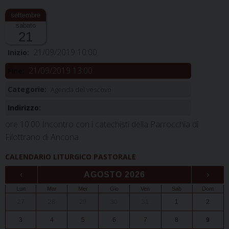
sabato
21
21/09/2019 10:00
Inizio:
21/09/2019 13:00
Fine:
Categorie:
Agenda del vescovo
Indirizzo:
ore 10.00 Incontro con i catechisti della Parrocchia di
Filottrano di Ancona
CALENDARIO LITURGICO PASTORALE
‹
AGOSTO 2026
›
Lun
Mar
Mer
Gio
Ven
Sab
Dom
27
28
29
30
31
1
2
3
4
5
6
7
8
9