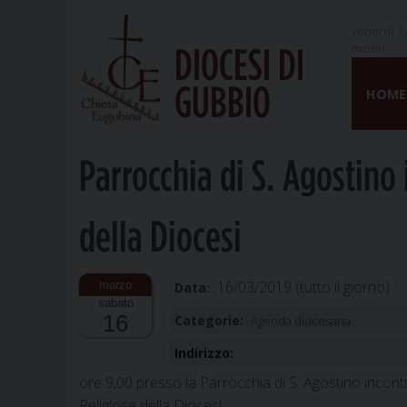
venerdì 7 
martiri
DIOCESI DI
Skip
GUBBIO
to
HOME
content
Parrocchia di S. Agostino 
della Diocesi
16/03/2019
(tutto il giorno)
Data:
sabato
16
Categorie:
Agenda diocesana
Indirizzo:
ore 9,00 presso la Parrocchia di S. Agostino incontro
Religiose della Diocesi