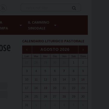
A
IL CAMMINO
AMPA
SINODALE
CALENDARIO LITURGICO PASTORALE
iose
‹
AGOSTO 2026
›
Lun
Mar
Mer
Gio
Ven
Sab
Dom
27
28
29
30
31
1
2
3
4
5
6
7
8
9
10
11
12
13
14
15
16
17
18
19
20
21
22
23
24
25
26
27
28
29
30
31
1
2
3
4
5
6