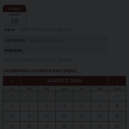
sabato
18
18/05/2019
(tutto il giorno)
Data:
Categorie:
Agenda del vescovo
Indirizzo:
a Pisa, Festa in onore di S. Ubaldo
CALENDARIO LITURGICO PASTORALE
‹
AGOSTO 2026
›
Lun
Mar
Mer
Gio
Ven
Sab
Dom
27
28
29
30
31
1
2
3
4
5
6
7
8
9
10
11
12
13
14
15
16
17
18
19
20
21
22
23