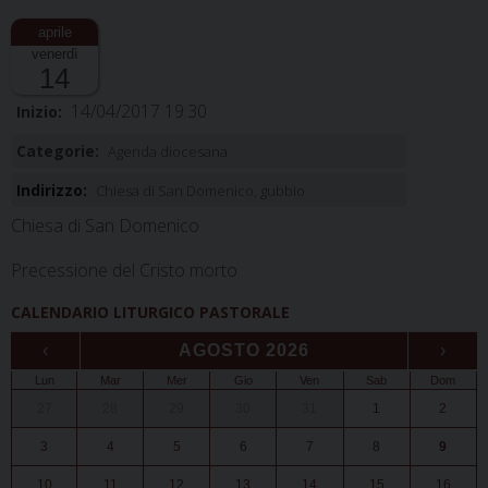
venerdì
14
14/04/2017 19:30
Inizio:
Categorie:
Agenda diocesana
Indirizzo:
Chiesa di San Domenico, gubbio
Chiesa di San Domenico
Precessione del Cristo morto
CALENDARIO LITURGICO PASTORALE
‹
AGOSTO 2026
›
Lun
Mar
Mer
Gio
Ven
Sab
Dom
27
28
29
30
31
1
2
3
4
5
6
7
8
9
10
11
12
13
14
15
16